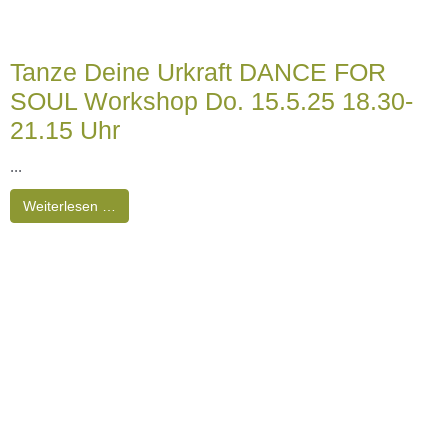
ASTROtalk FOR SOUL Gruppe-
Wachstum in Gemeinschaft mit
Astrologie und Lebensprinzipien
Live im InnenRaum| alle 3 Wochen Dienstags 19.30–21.30 Uhr
Diese fortlaufende Astrologie-Lerngruppe richtet sich an alle, die
tief in die ...
Weiterlesen …