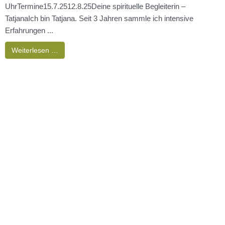
HERZWEG
Herzweg – Deine Reise zu innerem Frieden, Mut und KlarheitDer
„Herzweg“ ist ideal für dich, wenn du dich nach mehr ...
Weiterlesen …