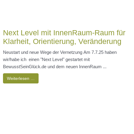
Dienstagabends 1x/Monat im Studio Schatzinsel 20-21.30
UhrTermine15.7.2512.8.25Deine spirituelle Begleiterin –
TatjanaIch bin Tatjana. Seit 3 Jahren sammle ich intensive
Erfahrungen ...
Weiterlesen …
Handpan Workshop 24.8.25 mit
Tobias
Tobias Bülowist Musiker, Musiktherapeut und erfahrener Lehrer
für Handpan und andere Instrumente mit jahrelanger Konzert- und
Unterrichtserfahrung.In dem Workshop werden ...
Weiterlesen …
Allergien, Neurodermitis & Co. –