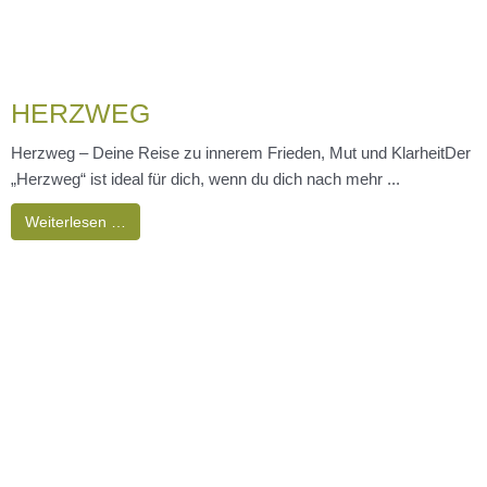
Tanze Deine Willenskraft in
Herzverbundenheit 17.4.25 18.30 Uhr
DANCE FOR SOUL intensiv Selbstentfaltung beim
Tanzen Erfahre Dich selbst im TanzErlebe und verstehe Dich im
Format "DANCE FOR SOUL intensiv"18.30 ...