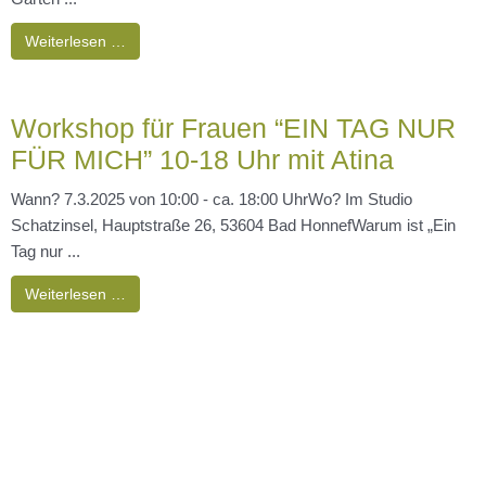
Weiterlesen …
Workshop für Frauen “EIN TAG NUR
FÜR MICH” 10-18 Uhr mit Atina
Wann? 7.3.2025 von 10:00 - ca. 18:00 UhrWo? Im Studio
Schatzinsel, Hauptstraße 26, 53604 Bad HonnefWarum ist „Ein
Tag nur ...
Weiterlesen …
Studio-Zeiten frei – Untermieter:in
gesucht
❤️‍🔥 Untermieter:in gesucht fürs Studio Schatzinsel ❤️‍🔥Ich öffne
mein Herz- und Lieblingsstudio noch mehr für andere Menschen,