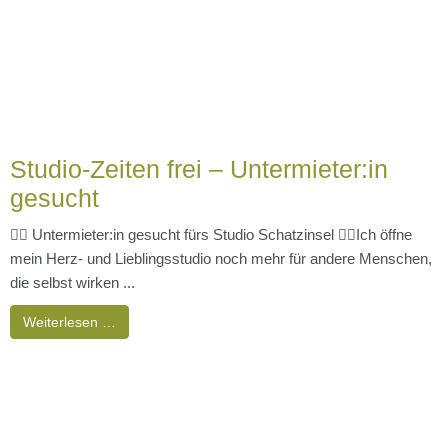
die selbst wirken ...
Weiterlesen …
Herzlich Willkommen Gabriele
Knobloch
Herzlich Willkommen!Hochsensibilität, Hochbegabung,
Anderssein, nicht in einen Rahmen passen... es gibt viele
Beschreibungen, doch was ist es genau?Sie fühlen sich ...
Weiterlesen …
Next Level mit InnenRaum-Raum für
Klarheit, Orientierung, Veränderung
Neustart und neue Wege der Vernetzung Am 7.7.25 haben