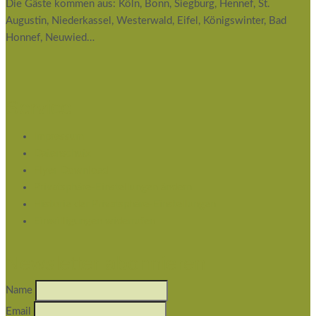
Die Gäste kommen aus: Köln, Bonn, Siegburg, Hennef, St.
Augustin, Niederkassel, Westerwald, Eifel, Königswinter, Bad
Honnef, Neuwied…
Service
Impressum
Datenschutz
Flyer Download
Privatsphäre-Einstellungen ändern
Historie der Privatsphäre-Einstellungen
Einwilligungen widerrufen
Newsletter abonnieren
Name
Email