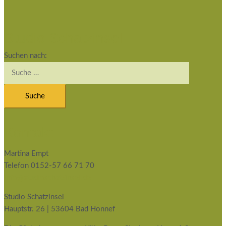
Studio Schatzinsel
Suchen nach:
Kontakt
Martina Empt
Telefon 0152-57 66 71 70
info@studioschatzinsel.de
Studio Schatzinsel
Hauptstr. 26 | 53604 Bad Honnef