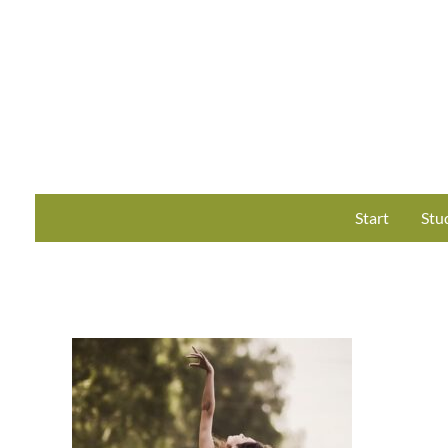
Start
Stu