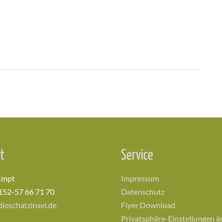
t
Service
Empt
Impressum
152-57 66 71 70
Datenschutz
ioschatzinsel.de
Flyer Download
Privatsphäre-Einstellungen 