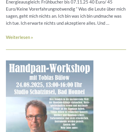
Energieausgleich: Frühbucher bis 07.11.25 40 Euro/ 45
Euro/Keine Vorerfahrungnotwendig “ Was die Leute über mich
sagen, geht mich nichts an. Ich bin was ich bin undmache was
ich tue. Ich erwarte nichts und akzeptiere alles. Und …
22.11.
Weiterlesen »
10-
13
Uhr
Achtsamkeitsworkshop
„Werde
der
du
bist!“mit
Beatrix