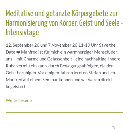
Meditative und getanzte Körpergebete zur
Harmonisierung von Körper, Geist und Seele -
Intensivtage
12. September 26 und 7.November 26 11-19 Uhr Save the
Date ❤️ Manfred ist für mich ein warmherziger Mensch, der
uns – mit Charme und Gelassenheit- eine nachhaltige innere
Ruhe vermitteln kann, durch Bewegungsabfolgen, die den
Geist beruhigen. Vor einigen Jahren lernten Stefan und ich
Manfred auf einem Seminar kennen und wir waren direkt
begeistert …
Meditative
Weiterlesen »
und
getanzte
Körpergebete
zur