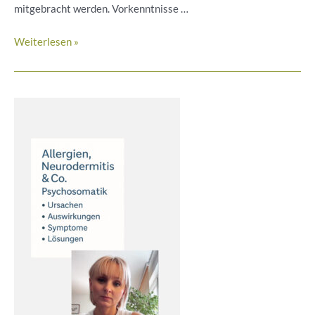
mitgebracht werden. Vorkenntnisse …
Handpan
Weiterlesen »
Workshop
24.8.25
mit
Tobias