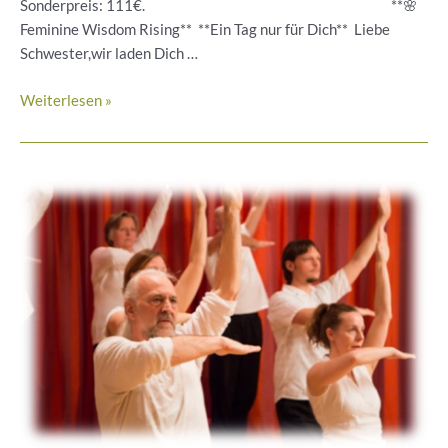
Sonderpreis: 111€. **🌸
Feminine Wisdom Rising** **Ein Tag nur für Dich** Liebe
Schwester,wir laden Dich …
✨Feminine
Weiterlesen »
Wisdom
Rising
✨
Ein
Tag
für
Dich
8.8.26