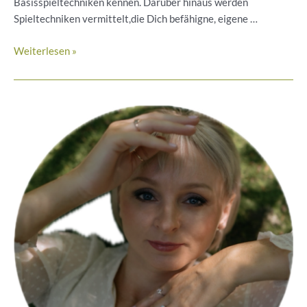
Basisspieltechniken kennen. Darüber hinaus werden
Spieltechniken vermittelt,die Dich befähigne, eigene …
Musiker
Weiterlesen »
Tobias
Bülow-
Handpan
Workshop
am
18.5.25