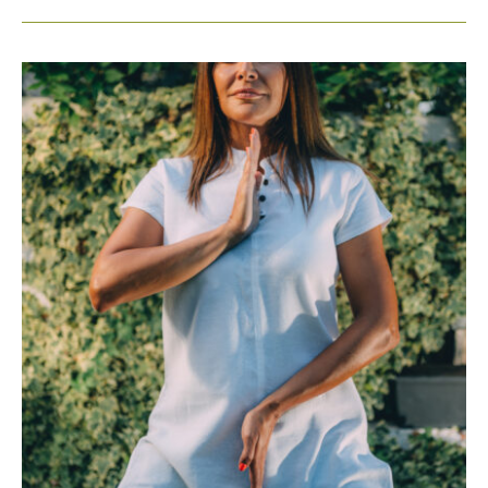
Neurodermitis
&
Co.
–
Vortrag
am
19.7.25
10
Uhr