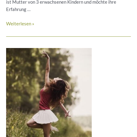
ist Mutter von 3 erwachsenen Kindern und möchte ihre
Erfahrung …
Reden-
Weiterlesen »
du
kannst
es!
Workshop
für
freies
und
selbstbewusstes
Sprechen