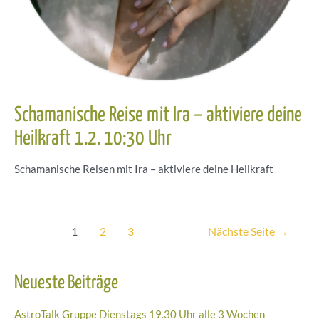
Schamanische Reise mit Ira – aktiviere deine
Heilkraft 1.2. 10:30 Uhr
Schamanische Reisen mit Ira – aktiviere deine Heilkraft
Seitennummerierung
1
2
3
Nächste Seite
→
der
Beiträge
Neueste Beiträge
AstroTalk Gruppe Dienstags 19.30 Uhr alle 3 Wochen