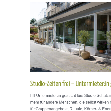
mit
Davorka-
neuer
Kurs
Studio-Zeiten frei – Untermieter:in
❤️‍🔥 Untermieter:in gesucht fürs Studio Schatzi
mehr für andere Menschen, die selbst wirken 
für:Gruppenangebote, Rituale, Körper- & Energ