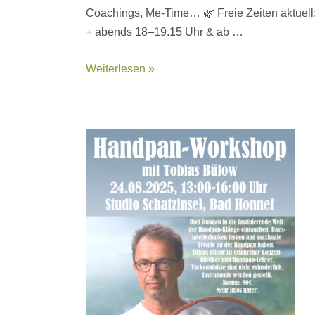
Coachings, Me-Time… 🌿 Freie Zeiten aktuell
+ abends 18–19.15 Uhr & ab …
Studio-
Weiterlesen »
Zeiten
frei
–
Untermieter:in
gesucht