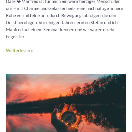
Date ❤️ Manfred ist für mich ein warmherziger Mensch, der
uns – mit Charme und Gelassenheit- eine nachhaltige innere
Ruhe vermitteln kann, durch Bewegungsabfolgen, die den
Geist beruhigen. Vor einigen Jahren lernten Stefan und ich
Manfred auf einem Seminar kennen und wir waren direkt
begeistert …
Meditative
Weiterlesen »
und
getanzte
Körpergebete
zur
Harmonisierung
von
Körper,
Geist
und
Seele
-