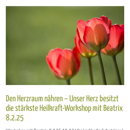
mit
Sonja
und
Ute
am
29.3.25
Den Herzraum nähren – Unser Herz besitzt
die stärkste Heilkraft-Workshop mit Beatrix
8.2.25