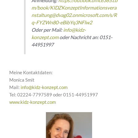
Anmeldung:
https://outlook.office365.co
m/book/KIDZKonzeptInformationsvera
nstaltung@dvag02.onmicrosoft.com/s/R
q-FYZWn80-eBibYq3NFlw2
Oder per Mail:
info@kidz-
konzept.com
oder Nachricht an: 0151-
44951997
Meine Kontaktdaten:
Monica Smit
Mail:
info@kidz-konzept.com
Tel: 02224-7797589 oder 0151-44951997
www.kidz-konzept.com