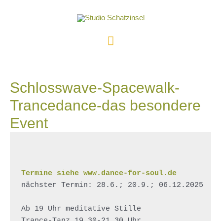
Zum
Inhalt
springen
Hauptmenü
Schlosswave-Spacewalk-
Trancedance-das besondere
Event
Termine siehe www.dance-for-soul.de
nächster Termin: 28.6.; 20.9.; 06.12.2025

Ab 19 Uhr meditative Stille 

Trance-Tanz 19.30-21.30 Uhr
