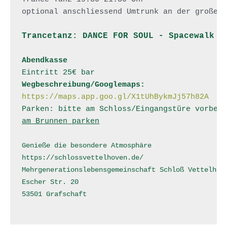
optional anschliessend Umtrunk an der großen 
Trancetanz: DANCE FOR SOUL - Spacewalk +
Abendkasse
Eintritt 25€ bar
Wegbeschreibung/Googlemaps:
https://maps.app.goo.gl/X1tUhBykmJj57h82A
Parken: bitte am Schloss/Eingangstüre vorbei
am Brunnen parken
Genieße die besondere Atmosphäre 
https://schlossvettelhoven.de/
Mehrgenerationslebensgemeinschaft Schloß Vettelhov
Escher Str. 20
53501 Grafschaft