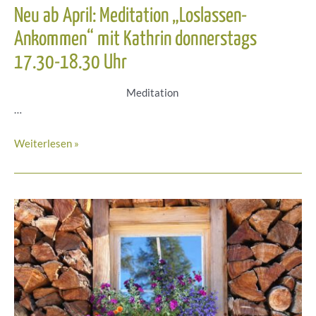
Neu ab April: Meditation „Loslassen-
Ankommen“ mit Kathrin donnerstags
17.30-18.30 Uhr
Meditation
…
Neu
Weiterlesen »
ab
April:
Meditation
„Loslassen-
Ankommen“
mit
Kathrin
donnerstags
17.30-
18.30