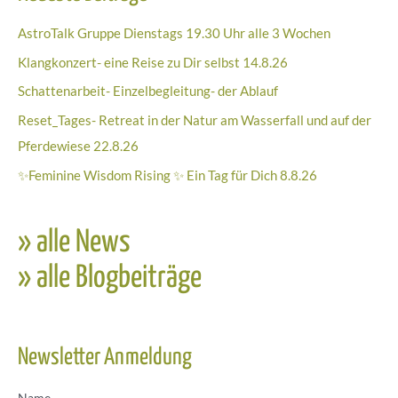
ZU
AstroTalk Gruppe Dienstags 19.30 Uhr alle 3 Wochen
MIR,
ein
Klangkonzert- eine Reise zu Dir selbst 14.8.26
Jahr
Schattenarbeit- Einzelbegleitung- der Ablauf
für
Reset_Tages- Retreat in der Natur am Wasserfall und auf der
mich…“ ab
September
Pferdewiese 22.8.26
2025
✨Feminine Wisdom Rising ✨ Ein Tag für Dich 8.8.26
mit
Andrea
Conrad
» alle News
» alle Blogbeiträge
Newsletter Anmeldung
Name