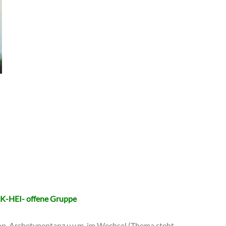
-HEI- offene Gruppe
n, Archetypentanz u.v.m. im Wechsel (Thema steht