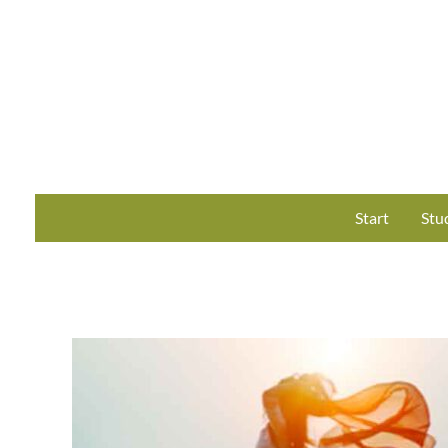
Start
Stu