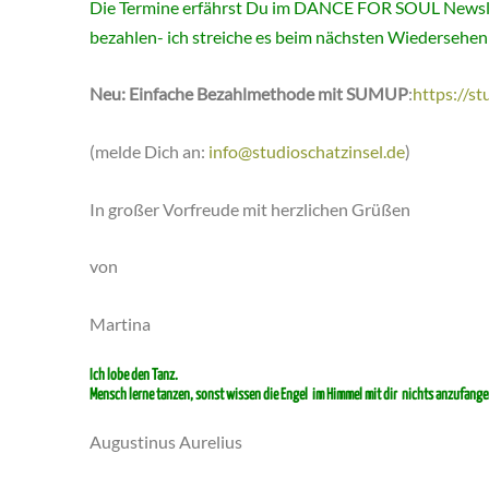
Die Termine erfährst Du im DANCE FOR SOUL Newslet
bezahlen- ich streiche es beim nächsten Wiedersehen
Neu: Einfache Bezahlmethode mit SUMUP
:
https://s
(melde Dich an:
info@studioschatzinsel.de
)
In großer Vorfreude mit herzlichen Grüßen
von
Martina
Ich lobe den Tanz.
Mensch lerne tanzen, sonst wissen die Engel im Himmel mit dir nichts anzufange
Augustinus Aurelius