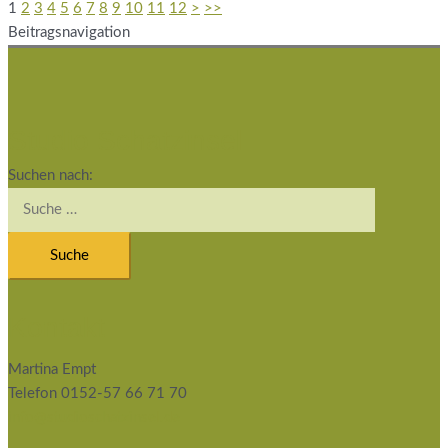
1
2
3
4
5
6
7
8
9
10
11
12
>
>>
Beitragsnavigation
Studio Schatzinsel
Suchen nach:
Kontakt
Martina Empt
Telefon 0152-57 66 71 70
info@studioschatzinsel.de