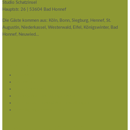
Studio Schatzinsel
Hauptstr. 26 | 53604 Bad Honnef
Die Gäste kommen aus: Köln, Bonn, Siegburg, Hennef, St.
Augustin, Niederkassel, Westerwald, Eifel, Königswinter, Bad
Honnef, Neuwied…
Service
Impressum
Datenschutz
Flyer Download
Privatsphäre-Einstellungen ändern
Historie der Privatsphäre-Einstellungen
Einwilligungen widerrufen
Newsletter abonnieren