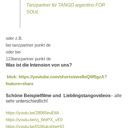
Tanzpartner für TANGO argentino FOR
SOUL
oder z.B.
bei tanzpartner punkt de
oder bei
123tanzpartner punkt de
Was ist die Intension von uns?
klick: https://youtube.com/shorts/ewe8oQW5gzA?
feature=share
Schöne Beispielfilme und Lieblingstangovideos
– alle
sehr unterschiedlich!
https://youtu.be/28065euEtlA
https://youtu.be/vj_WePX_vE0
https://youtu.be/01WukohheHQ