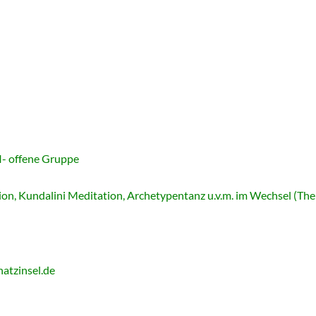
- offene Gruppe
, Kundalini Meditation, Archetypentanz u.v.m. im Wechsel (Them
atzinsel.de