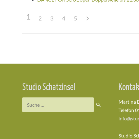
1
2
3
4
5
Beitragsnavigation
Studio Schatzinsel
Kontak
Suchen
Martina 
nach:
Telefon 0
info@stud
Studio Sc