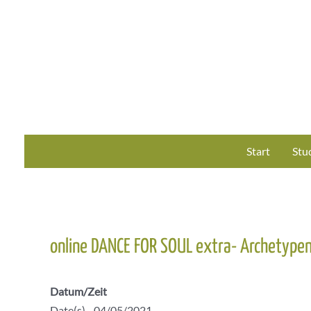
Zum
Inhalt
springen
Start
Stu
online DANCE FOR SOUL extra- Archetypen
Datum/Zeit
Date(s) - 04/05/2021