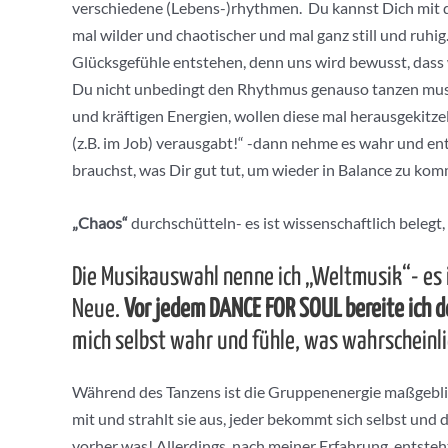
verschiedene (Lebens-)rhythmen. Du kannst Dich mit deine
mal wilder und chaotischer und mal ganz still und ruh
Glücksgefühle entstehen, denn uns wird bewusst, dass wi
Du nicht unbedingt den Rhythmus genauso tanzen musst,
und kräftigen Energien, wollen diese mal herausgekitze
(z.B. im Job) verausgabt!“ -dann nehme es wahr und en
brauchst, was Dir gut tut, um wieder in Balance zu k
„Chaos“
durchschütteln- es ist wissenschaftlich belegt
Die Musikauswahl nenne ich „Weltmusik“- es is
Neue.
Vor jedem DANCE FOR SOUL bereite ich d
mich selbst wahr und fühle, was wahrscheinli
Während des Tanzens ist die Gruppenenergie maßgeblich 
mit und strahlt sie aus, jeder bekommt sich selbst un
vorher was! Allerdings, nach meiner Erfahrung, entst