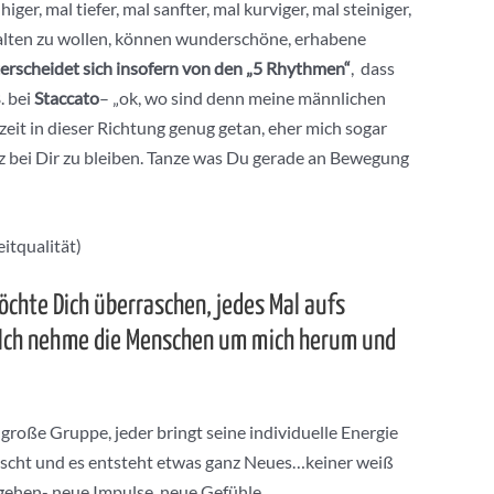
er, mal tiefer, mal sanfter, mal kurviger, mal steiniger,
halten zu wollen, können wunderschöne, erhabene
cheidet sich insofern von den „5 Rhythmen“
, dass
. bei
Staccato
– „ok, wo sind denn meine männlichen
zeit in dieser Richtung genug getan, eher mich sogar
z bei Dir zu bleiben. Tanze was Du gerade an Bewegung
itqualität)
möchte Dich überraschen, jedes Mal aufs
Ich nehme die Menschen um mich herum und
große Gruppe, jeder bringt seine individuelle Energie
emischt und es entsteht etwas ganz Neues…keiner weiß
gehen- neue Impulse, neue Gefühle….