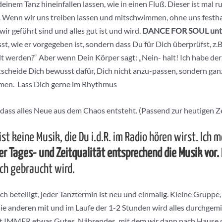
m Tanz hineinfallen lassen, wie in einen Fluß. Dieser ist mal ruhig
ig. Wenn wir uns treiben lassen und mitschwimmen, ohne uns fest
r geführt sind und alles gut ist und wird.
DANCE FOR SOUL unters
 wie er vorgegeben ist, sondern dass Du für Dich überprüfst, z.B
lt werden?“ Aber wenn Dein Körper sagt: „Nein- halt! Ich habe der
tscheide Dich bewusst dafür, Dich nicht anzu-passen, sondern gan
ommen. Lass Dich gerne im Rhythmus
, dass alles Neue aus dem Chaos entsteht. (Passend zur heutigen Ze
t keine Musik, die Du i.d.R. im Radio hören wirst. Ich 
er Tages- und Zeitqualität entsprechend die Musik vor.
ch gebraucht wird.
beteiligt, jeder Tanztermin ist neu und einmalig. Kleine Gruppe, 
d die anderen mit und im Laufe der 1-2 Stunden wird alles durchg
eht IMMER etwas Gutes, Nährendes, mit dem wir dann nach Hause 