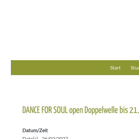
Zum
Inhalt
springen
Start
Stu
DANCE FOR SOUL open Doppelwelle bis 21
Datum/Zeit
Date(s) - 26/02/2027