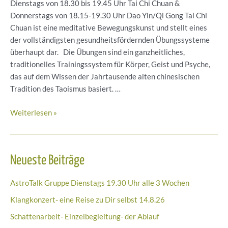
Dienstags von 18.30 bis 19.45 Uhr Tai Chi Chuan &
Donnerstags von 18.15-19.30 Uhr Dao Yin/Qi Gong Tai Chi
Chuan ist eine meditative Bewegungskunst und stellt eines
der vollständigsten gesundheitsfördernden Übungssysteme
überhaupt dar. Die Übungen sind ein ganzheitliches,
traditionelles Trainingssystem für Körper, Geist und Psyche,
das auf dem Wissen der Jahrtausende alten chinesischen
Tradition des Taoismus basiert. …
Neu*
Weiterlesen »
Tai
Chi/QiGong
mit
Neueste Beiträge
Babis*
ab
AstroTalk Gruppe Dienstags 19.30 Uhr alle 3 Wochen
16.10.
Klangkonzert- eine Reise zu Dir selbst 14.8.26
Schattenarbeit- Einzelbegleitung- der Ablauf