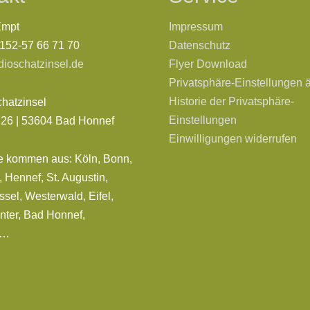
Empt
Impressum
0152-57 66 71 70
Datenschutz
dioschatzinsel.de
Flyer Download
Privatsphäre-Einstellungen 
Historie der Privatsphäre-
chatzinsel
Einstellungen
. 26 | 53604 Bad Honnef
Einwilligungen widerrufen
e kommen aus: Köln, Bonn,
 Hennef, St. Augustin,
sel, Westerwald, Eifel,
nter, Bad Honnef,
d…