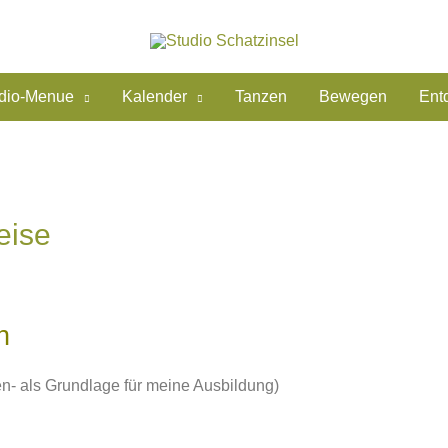
dio-Menue
Kalender
Tanzen
Bewegen
Ent
eise
n
n- als Grundlage für meine Ausbildung)