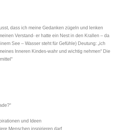
wusst, dass ich meine Gedanken zügeln und lenken
 meinen Verstand- er hatte ein Nest in den Krallen – da
einem See – Wasser steht für Gefühle) Deutung: „ich
meines Inneren Kindes-wahr und wichtig nehmen“ Die
mittel“
rade?“
pirationen und Ideen
dere Menschen inspirieren darf