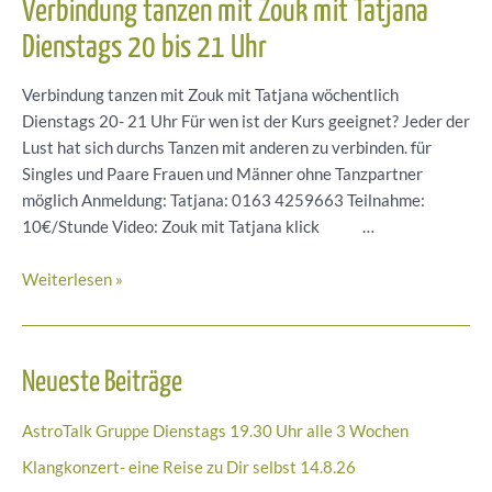
Verbindung tanzen mit Zouk mit Tatjana
Dienstags 20 bis 21 Uhr
Verbindung tanzen mit Zouk mit Tatjana wöchentlich
Dienstags 20- 21 Uhr Für wen ist der Kurs geeignet? Jeder der
Lust hat sich durchs Tanzen mit anderen zu verbinden. für
Singles und Paare Frauen und Männer ohne Tanzpartner
möglich Anmeldung: Tatjana: 0163 4259663 Teilnahme:
10€/Stunde Video: Zouk mit Tatjana klick …
Verbindung
Weiterlesen »
tanzen
mit
Zouk
Neueste Beiträge
mit
Tatjana
AstroTalk Gruppe Dienstags 19.30 Uhr alle 3 Wochen
Dienstags
20
Klangkonzert- eine Reise zu Dir selbst 14.8.26
bis