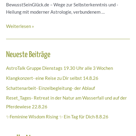
BewusstSeinGlück.de – Wege zur Selbsterkenntnis und -
Heilung mit moderner Astrologie, verbundenem …
Next
Weiterlesen »
Level
mit
InnenRaum-
Neueste Beiträge
Raum
für
AstroTalk Gruppe Dienstags 19.30 Uhr alle 3 Wochen
Klarheit,
Orientierung,
Klangkonzert- eine Reise zu Dir selbst 14.8.26
Veränderung
Schattenarbeit- Einzelbegleitung- der Ablauf
Reset_Tages- Retreat in der Natur am Wasserfall und auf der
Pferdewiese 22.8.26
✨Feminine Wisdom Rising ✨ Ein Tag für Dich 8.8.26