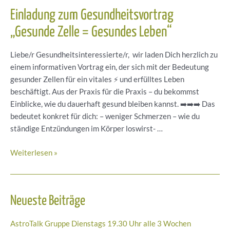
Einladung zum Gesundheitsvortrag
„Gesunde Zelle = Gesundes Leben“
Liebe/r Gesundheitsinteressierte/r, wir laden Dich herzlich zu
einem informativen Vortrag ein, der sich mit der Bedeutung
gesunder Zellen für ein vitales ⚡️ und erfülltes Leben
beschäftigt. Aus der Praxis für die Praxis – du bekommst
Einblicke, wie du dauerhaft gesund bleiben kannst. ➡️➡️➡️ Das
bedeutet konkret für dich: – weniger Schmerzen – ⁠wie du
ständige Entzündungen im Körper loswirst- …
Einladung
Weiterlesen »
zum
Gesundheitsvortrag
„Gesunde Zelle
Neueste Beiträge
=
Gesundes
AstroTalk Gruppe Dienstags 19.30 Uhr alle 3 Wochen
Leben“