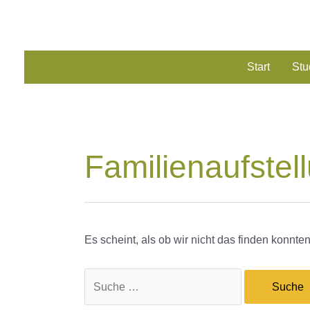
Zum
Inhalt
springen
Start
Stu
Familienaufstel
Es scheint, als ob wir nicht das finden konnt
Suchen
nach: