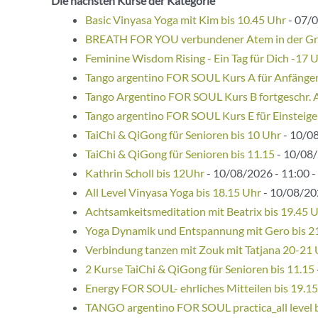
Die nächsten Kurse der Kategorie ""
Basic Vinyasa Yoga mit Kim bis 10.45 Uhr
- 07/0
BREATH FOR YOU verbundener Atem in der G
Feminine Wisdom Rising - Ein Tag für Dich -17 
Tango argentino FOR SOUL Kurs A für Anfänge
Tango Argentino FOR SOUL Kurs B fortgeschr. 
Tango argentino FOR SOUL Kurs E für Einsteige
TaiChi & QiGong für Senioren bis 10 Uhr
- 10/08
TaiChi & QiGong für Senioren bis 11.15
- 10/08/
Kathrin Scholl bis 12Uhr
- 10/08/2026 - 11:00 -
All Level Vinyasa Yoga bis 18.15 Uhr
- 10/08/202
Achtsamkeitsmeditation mit Beatrix bis 19.45 
Yoga Dynamik und Entspannung mit Gero bis 2
Verbindung tanzen mit Zouk mit Tatjana 20-21
2 Kurse TaiChi & QiGong für Senioren bis 11.15
Energy FOR SOUL- ehrliches Mitteilen bis 19.1
TANGO argentino FOR SOUL practica_all level 