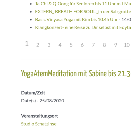
TaiChi & QiGong für Senioren bis 11 Uhr mit Ma
EXTERN_ BREATH FOR SOUL _in der Salzgrotte
Basic Vinyasa Yoga mit Kim bis 10.45 Uhr
- 14/0
Klangkonzert- eine Reise zu Dir selbst mit Edyta
1
2
3
4
5
6
7
8
9
10
Beitragsnavigation
YogaAtemMeditation mit Sabine bis 21.3
Datum/Zeit
Date(s) - 25/08/2020
Veranstaltungsort
Studio Schatzinsel