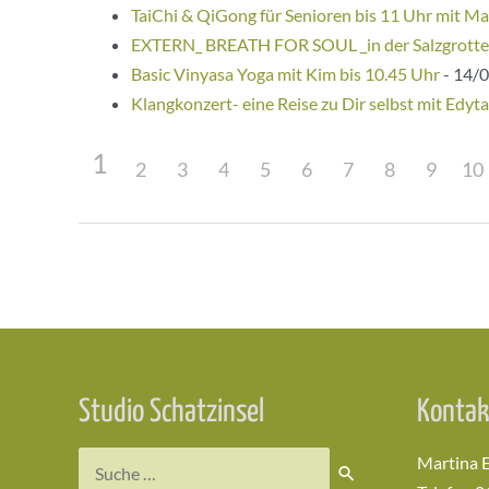
TaiChi & QiGong für Senioren bis 11 Uhr mit Ma
EXTERN_ BREATH FOR SOUL _in der Salzgrotte
Basic Vinyasa Yoga mit Kim bis 10.45 Uhr
- 14/0
Klangkonzert- eine Reise zu Dir selbst mit Edyta
1
2
3
4
5
6
7
8
9
10
Beitragsnavigation
Studio Schatzinsel
Kontak
Suchen
Martina 