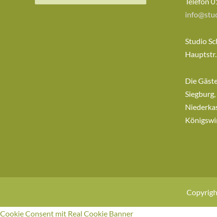
nach:
Telefon 0
info@stud
Studio Sc
Hauptstr.
Die Gäst
Siegburg,
Niederkas
Königswi
Copyrigh
Cookie Consent mit Real Cookie Banner