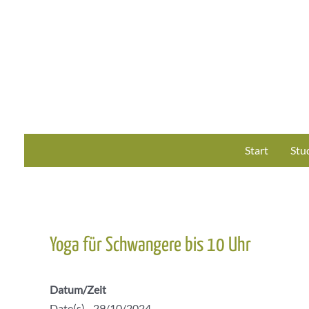
Zum
Inhalt
springen
Start
Stu
Yoga für Schwangere bis 10 Uhr
Datum/Zeit
Date(s) - 29/10/2024