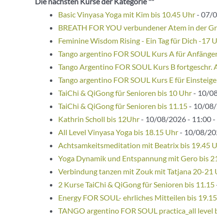
Die nächsten Kurse der Kategorie ""
Basic Vinyasa Yoga mit Kim bis 10.45 Uhr
- 07/0
BREATH FOR YOU verbundener Atem in der G
Feminine Wisdom Rising - Ein Tag für Dich -17 
Tango argentino FOR SOUL Kurs A für Anfänge
Tango Argentino FOR SOUL Kurs B fortgeschr. 
Tango argentino FOR SOUL Kurs E für Einsteige
TaiChi & QiGong für Senioren bis 10 Uhr
- 10/08
TaiChi & QiGong für Senioren bis 11.15
- 10/08/
Kathrin Scholl bis 12Uhr
- 10/08/2026 - 11:00 -
All Level Vinyasa Yoga bis 18.15 Uhr
- 10/08/202
Achtsamkeitsmeditation mit Beatrix bis 19.45 
Yoga Dynamik und Entspannung mit Gero bis 2
Verbindung tanzen mit Zouk mit Tatjana 20-21
2 Kurse TaiChi & QiGong für Senioren bis 11.15
Energy FOR SOUL- ehrliches Mitteilen bis 19.1
TANGO argentino FOR SOUL practica_all level 