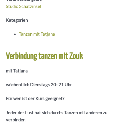
Studio Schatzinsel
Kategorien
Tanzen mit Tatjana
Verbindung tanzen mit Zouk
mit Tatjana
wöchentlich Dienstags 20- 21 Uhr
Für wen ist der Kurs geeignet?
Jeder der Lust hat sich durchs Tanzen mit anderen zu
verbinden.