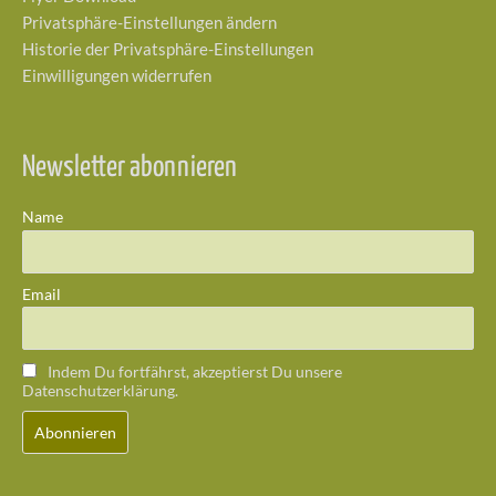
Privatsphäre-Einstellungen ändern
Historie der Privatsphäre-Einstellungen
Einwilligungen widerrufen
Newsletter abonnieren
Name
Email
Indem Du fortfährst, akzeptierst Du unsere
Datenschutzerklärung.