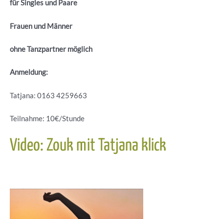
für Singles und Paare
Frauen und Männer
ohne Tanzpartner möglich
Anmeldung:
Tatjana: 0163 4259663
Teilnahme: 10€/Stunde
Video:
Zouk mit Tatjana klick