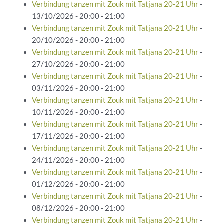
Verbindung tanzen mit Zouk mit Tatjana 20-21 Uhr
-
13/10/2026 - 20:00 - 21:00
Verbindung tanzen mit Zouk mit Tatjana 20-21 Uhr
-
20/10/2026 - 20:00 - 21:00
Verbindung tanzen mit Zouk mit Tatjana 20-21 Uhr
-
27/10/2026 - 20:00 - 21:00
Verbindung tanzen mit Zouk mit Tatjana 20-21 Uhr
-
03/11/2026 - 20:00 - 21:00
Verbindung tanzen mit Zouk mit Tatjana 20-21 Uhr
-
10/11/2026 - 20:00 - 21:00
Verbindung tanzen mit Zouk mit Tatjana 20-21 Uhr
-
17/11/2026 - 20:00 - 21:00
Verbindung tanzen mit Zouk mit Tatjana 20-21 Uhr
-
24/11/2026 - 20:00 - 21:00
Verbindung tanzen mit Zouk mit Tatjana 20-21 Uhr
-
01/12/2026 - 20:00 - 21:00
Verbindung tanzen mit Zouk mit Tatjana 20-21 Uhr
-
08/12/2026 - 20:00 - 21:00
Verbindung tanzen mit Zouk mit Tatjana 20-21 Uhr
-