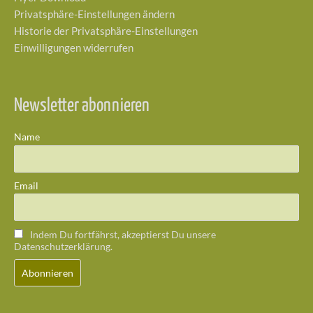
Privatsphäre-Einstellungen ändern
Historie der Privatsphäre-Einstellungen
Einwilligungen widerrufen
Newsletter abonnieren
Name
Email
Indem Du fortfährst, akzeptierst Du unsere
Datenschutzerklärung.