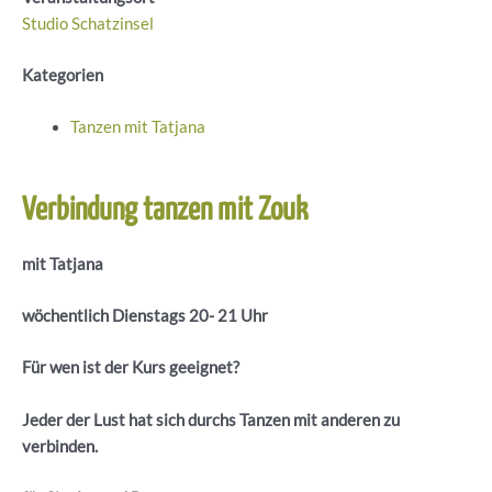
Studio Schatzinsel
Kategorien
Tanzen mit Tatjana
Verbindung tanzen mit Zouk
mit Tatjana
wöchentlich Dienstags 20- 21 Uhr
Für wen ist der Kurs geeignet?
Jeder der Lust hat sich durchs Tanzen mit anderen zu
verbinden.