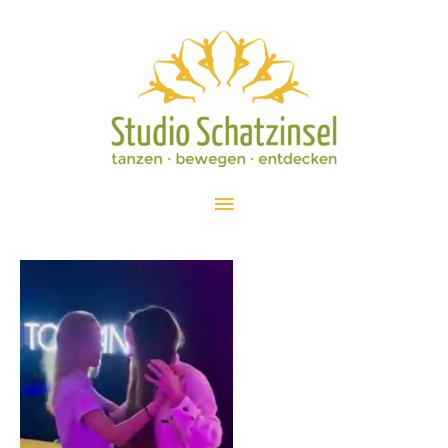
Zum
Inhalt
springen
Hauptmenü