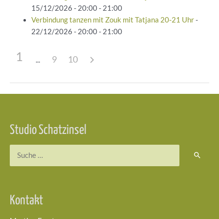
15/12/2026 - 20:00 - 21:00
Verbindung tanzen mit Zouk mit Tatjana 20-21 Uhr
-
22/12/2026 - 20:00 - 21:00
1
9
10
Beitragsnavigation
Studio Schatzinsel
Suchen
nach:
Kontakt