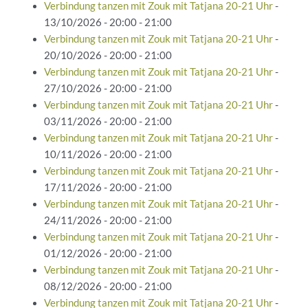
Verbindung tanzen mit Zouk mit Tatjana 20-21 Uhr
-
13/10/2026 - 20:00 - 21:00
Verbindung tanzen mit Zouk mit Tatjana 20-21 Uhr
-
20/10/2026 - 20:00 - 21:00
Verbindung tanzen mit Zouk mit Tatjana 20-21 Uhr
-
27/10/2026 - 20:00 - 21:00
Verbindung tanzen mit Zouk mit Tatjana 20-21 Uhr
-
03/11/2026 - 20:00 - 21:00
Verbindung tanzen mit Zouk mit Tatjana 20-21 Uhr
-
10/11/2026 - 20:00 - 21:00
Verbindung tanzen mit Zouk mit Tatjana 20-21 Uhr
-
17/11/2026 - 20:00 - 21:00
Verbindung tanzen mit Zouk mit Tatjana 20-21 Uhr
-
24/11/2026 - 20:00 - 21:00
Verbindung tanzen mit Zouk mit Tatjana 20-21 Uhr
-
01/12/2026 - 20:00 - 21:00
Verbindung tanzen mit Zouk mit Tatjana 20-21 Uhr
-
08/12/2026 - 20:00 - 21:00
Verbindung tanzen mit Zouk mit Tatjana 20-21 Uhr
-