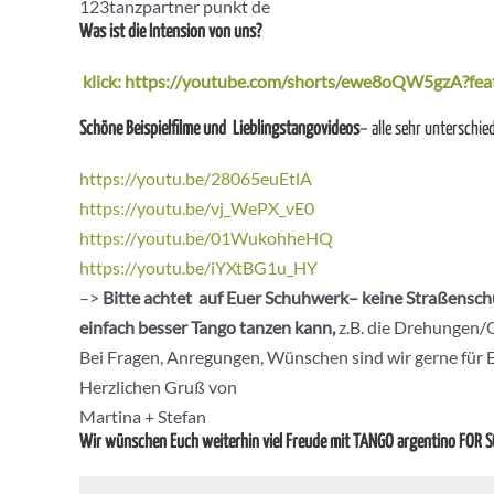
123tanzpartner punkt de
Was ist die Intension von uns?
klick: https://youtube.com/shorts/ewe8oQW5gzA?fea
Schöne Beispielfilme und Lieblingstangovideos
– alle sehr unterschied
https://youtu.be/28065euEtlA
https://youtu.be/vj_WePX_vE0
https://youtu.be/01WukohheHQ
https://youtu.be/iYXtBG1u_HY
–>
Bitte achtet auf Euer Schuhwerk– keine Straßenschu
einfach besser Tango tanzen kann,
z.B. die Drehungen/O
Bei Fragen, Anregungen, Wünschen sind wir gerne für 
Herzlichen Gruß von
Martina + Stefan
Wir wünschen Euch weiterhin viel Freude mit TANGO argentino FOR 