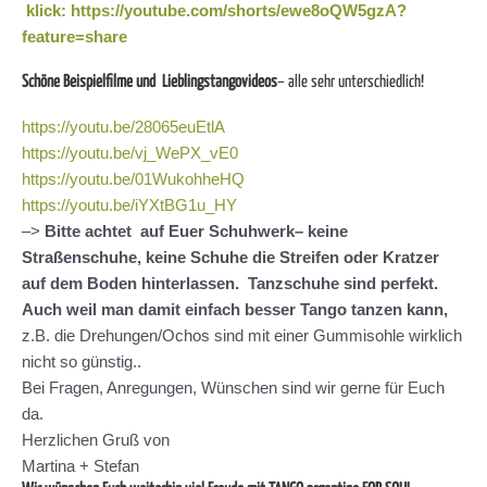
klick: https://youtube.com/shorts/ewe8oQW5gzA?
feature=share
Schöne Beispielfilme und Lieblingstangovideos
– alle sehr unterschiedlich!
https://youtu.be/28065euEtlA
https://youtu.be/vj_WePX_vE0
https://youtu.be/01WukohheHQ
https://youtu.be/iYXtBG1u_HY
–>
Bitte achtet auf Euer Schuhwerk– keine
Straßenschuhe, keine Schuhe die Streifen oder Kratzer
auf dem Boden hinterlassen. Tanzschuhe sind perfekt.
Auch weil man damit einfach besser Tango tanzen kann,
z.B. die Drehungen/Ochos sind mit einer Gummisohle wirklich
nicht so günstig..
Bei Fragen, Anregungen, Wünschen sind wir gerne für Euch
da.
Herzlichen Gruß von
Martina + Stefan