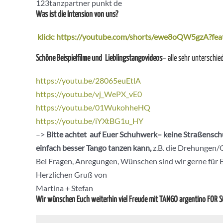
123tanzpartner punkt de
Was ist die Intension von uns?
klick: https://youtube.com/shorts/ewe8oQW5gzA?fea
Schöne Beispielfilme und Lieblingstangovideos
– alle sehr unterschied
https://youtu.be/28065euEtlA
https://youtu.be/vj_WePX_vE0
https://youtu.be/01WukohheHQ
https://youtu.be/iYXtBG1u_HY
–>
Bitte achtet auf Euer Schuhwerk– keine Straßenschu
einfach besser Tango tanzen kann,
z.B. die Drehungen/O
Bei Fragen, Anregungen, Wünschen sind wir gerne für 
Herzlichen Gruß von
Martina + Stefan
Wir wünschen Euch weiterhin viel Freude mit TANGO argentino FOR 