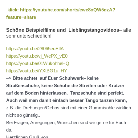
klick: https://youtube.com/shorts/ewe8oQW5gzA?
feature=share
Schöne Beispielfilme und Lieblingstangovideos
– alle
sehr unterschiedlich!
https://youtu.be/28065euEtlA
https://youtu.be/vj_WePX_vE0
https://youtu.be/01WukohheHQ
https://youtu.be/iYXtBG1u_HY
–>
Bitte achtet auf Euer Schuhwerk– keine
Straßenschuhe, keine Schuhe die Streifen oder Kratzer
auf dem Boden hinterlassen. Tanzschuhe sind perfekt.
Auch weil man damit einfach besser Tango tanzen kann,
z.B. die Drehungen/Ochos sind mit einer Gummisohle wirklich
nicht so günstig..
Bei Fragen, Anregungen, Wünschen sind wir gerne für Euch
da.
Herzlichen Gruß von