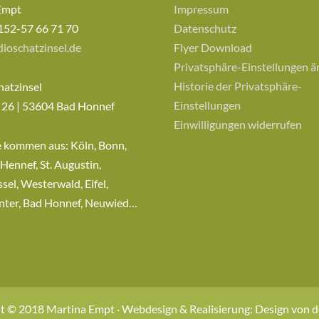
Empt
Impressum
152-57 66 71 70
Datenschutz
ioschatzinsel.de
Flyer Download
Privatsphäre-Einstellungen 
Historie der Privatsphäre-
hatzinsel
Einstellungen
 26 | 53604 Bad Honnef
Einwilligungen widerrufen
e kommen aus: Köln, Bonn,
 Hennef, St. Augustin,
sel, Westerwald, Eifel,
nter, Bad Honnef, Neuwied…
t © 2018 Martina Empt · Webdesign & Realisierung: Design von 