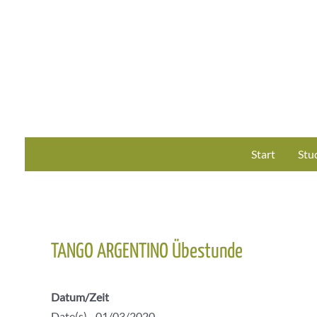
Zum
Inhalt
springen
Start
Stu
TANGO ARGENTINO Übestunde
Datum/Zeit
Date(s) - 01/03/2020