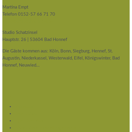
Martina Empt
Telefon 0152-57 66 71 70
info@studioschatzinsel.de
Studio Schatzinsel
Hauptstr. 26 | 53604 Bad Honnef
Die Gäste kommen aus: Köln, Bonn, Siegburg, Hennef, St.
Augustin, Niederkassel, Westerwald, Eifel, Königswinter, Bad
Honnef, Neuwied…
Service
Impressum
Datenschutz
Flyer Download
Privatsphäre-Einstellungen ändern