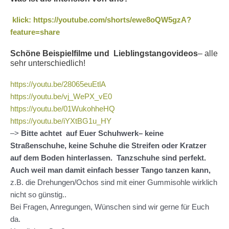
klick: https://youtube.com/shorts/ewe8oQW5gzA?
feature=share
Schöne Beispielfilme und Lieblingstangovideos
– alle
sehr unterschiedlich!
https://youtu.be/28065euEtlA
https://youtu.be/vj_WePX_vE0
https://youtu.be/01WukohheHQ
https://youtu.be/iYXtBG1u_HY
–>
Bitte achtet auf Euer Schuhwerk– keine
Straßenschuhe, keine Schuhe die Streifen oder Kratzer
auf dem Boden hinterlassen. Tanzschuhe sind perfekt.
Auch weil man damit einfach besser Tango tanzen kann,
z.B. die Drehungen/Ochos sind mit einer Gummisohle wirklich
nicht so günstig..
Bei Fragen, Anregungen, Wünschen sind wir gerne für Euch
da.