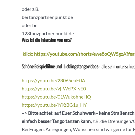
oder z.B.
bei tanzpartner punkt de
oder bei
123tanzpartner punkt de
Was ist die Intension von uns?
klick: https://youtube.com/shorts/ewe8oQW5gzA?fea
Schöne Beispielfilme und Lieblingstangovideos
– alle sehr unterschied
https://youtu.be/28065euEtlA
https://youtu.be/vj_WePX_vE0
https://youtu.be/01WukohheHQ
https://youtu.be/iYXtBG1u_HY
–>
Bitte achtet auf Euer Schuhwerk– keine Straßenschu
einfach besser Tango tanzen kann,
z.B. die Drehungen/O
Bei Fragen, Anregungen, Wünschen sind wir gerne für 