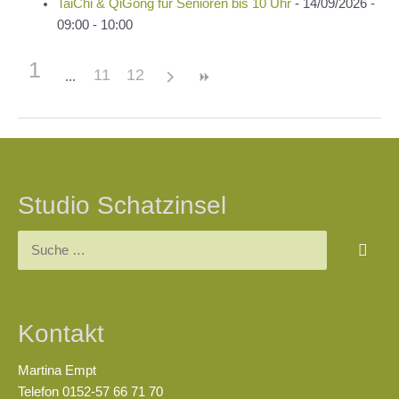
TaiChi & QiGong für Senioren bis 10 Uhr
- 14/09/2026 -
09:00 - 10:00
1
11
12
Beitragsnavigation
Studio Schatzinsel
Suchen
nach:
Kontakt
Martina Empt
Telefon 0152-57 66 71 70