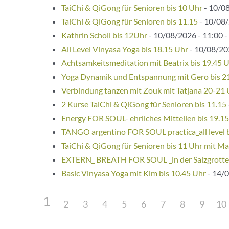
TaiChi & QiGong für Senioren bis 10 Uhr
- 10/08
TaiChi & QiGong für Senioren bis 11.15
- 10/08/
Kathrin Scholl bis 12Uhr
- 10/08/2026 - 11:00 -
All Level Vinyasa Yoga bis 18.15 Uhr
- 10/08/202
Achtsamkeitsmeditation mit Beatrix bis 19.45 
Yoga Dynamik und Entspannung mit Gero bis 2
Verbindung tanzen mit Zouk mit Tatjana 20-21
2 Kurse TaiChi & QiGong für Senioren bis 11.15
Energy FOR SOUL- ehrliches Mitteilen bis 19.1
TANGO argentino FOR SOUL practica_all level 
TaiChi & QiGong für Senioren bis 11 Uhr mit Ma
EXTERN_ BREATH FOR SOUL _in der Salzgrotte
Basic Vinyasa Yoga mit Kim bis 10.45 Uhr
- 14/0
1
2
3
4
5
6
7
8
9
10