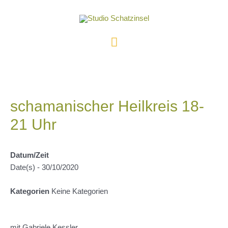
Zum
Inhalt
springen
Hauptmenü
schamanischer Heilkreis 18-
21 Uhr
Datum/Zeit
Date(s) - 30/10/2020
Kategorien
Keine Kategorien
mit Gabriele Kessler