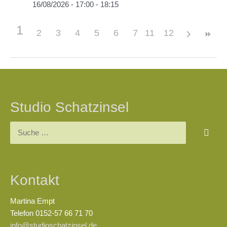
16/08/2026 - 17:00 - 18:15
1
2
3
4
5
6
7
11
8
12
9
10
Beitragsnavigation
Studio Schatzinsel
Suchen
nach:
Kontakt
Martina Empt
Telefon 0152-57 66 71 70
info@studioschatzinsel.de