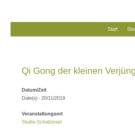
Zum
Inhalt
springen
Start
Stu
Qi Gong der kleinen Verjün
Datum/Zeit
Date(s) - 20/11/2019
Veranstaltungsort
Studio Schatzinsel