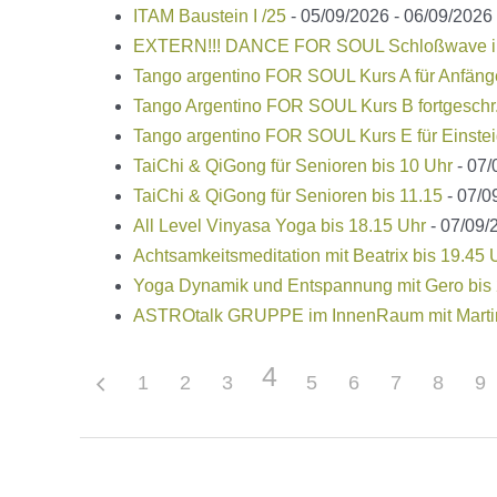
ITAM Baustein I /25
- 05/09/2026 - 06/09/2026
EXTERN!!! DANCE FOR SOUL Schloßwave in d
Tango argentino FOR SOUL Kurs A für Anfäng
Tango Argentino FOR SOUL Kurs B fortgeschr
Tango argentino FOR SOUL Kurs E für Einstei
TaiChi & QiGong für Senioren bis 10 Uhr
- 07/
TaiChi & QiGong für Senioren bis 11.15
- 07/0
All Level Vinyasa Yoga bis 18.15 Uhr
- 07/09/2
Achtsamkeitsmeditation mit Beatrix bis 19.45 
Yoga Dynamik und Entspannung mit Gero bis 
ASTROtalk GRUPPE im InnenRaum mit Martin
4
1
2
3
5
6
7
8
9
Beitragsnavigation