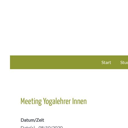
Zum
Inhalt
springen
Start
Stu
Meeting Yogalehrer Innen
Datum/Zeit
Date(s) - 08/10/2020