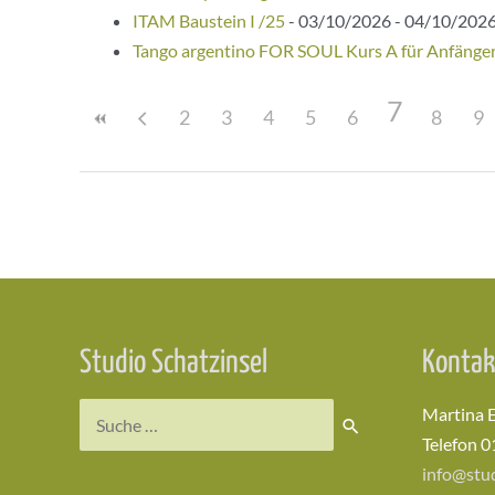
ITAM Baustein I /25
- 03/10/2026 - 04/10/2026
Tango argentino FOR SOUL Kurs A für Anfänge
7
2
3
4
5
6
8
9
Beitragsnavigation
Studio Schatzinsel
Kontak
Suchen
Martina 
nach:
Telefon 0
info@stud