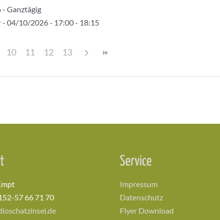
 - Ganztägig
r
- 04/10/2026 - 17:00 - 18:15
10
11
12
13
t
Service
Empt
Impressum
152-57 66 71 70
Datenschutz
ioschatzinsel.de
Flyer Download