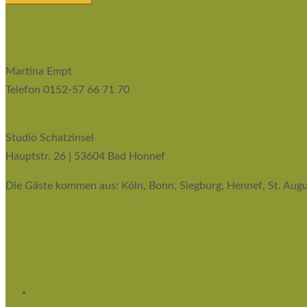
Kontakt
Martina Empt
Telefon 0152-57 66 71 70
info@studioschatzinsel.de
Studio Schatzinsel
Hauptstr. 26 | 53604 Bad Honnef
Die Gäste kommen aus: Köln, Bonn, Siegburg, Hennef, St. Augu
Service
Impressum