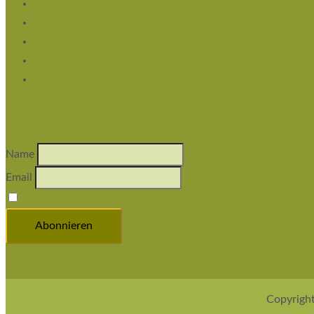
Datenschutz
Flyer Download
Privatsphäre-Einstellungen ändern
Historie der Privatsphäre-Einstellungen
Einwilligungen widerrufen
Newsletter abonnieren
Name
Email
Indem Du fortfährst, akzeptierst Du unsere Datenschutzerk
Copyright