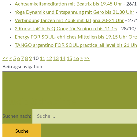
Achtsamkeitsmeditation mit Beatrix bis 19.45 Uhr
- 26/1
Yoga Dynamik und Entspannung mit Gero bis 21.30 Uhr
-
Verbindung tanzen mit Zouk mit Tatjana 20-21 Uhr
- 27/
2 Kurse TaiChi & QiGong für Senioren bis 11.15
- 28/10/
Energy FOR SOUL- ehrliches Mitteilen bis 19.15 Uhr Or
TANGO argentino FOR SOUL practica_all level bis 21 Uh
<<
<
5
6
7
8
9
10
11
12
13
14
15
16
>
>>
Beitragsnavigation
Studio Schatzinsel
Suchen nach: