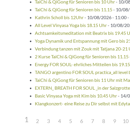
TaiChi & QiGong für Senioren bis 10 Uhr
- 10/08
TaiChi & QiGong für Senioren bis 11.15
- 10/08/
Kathrin Scholl bis 12Uhr
- 10/08/2026 - 11:00 -
All Level Vinyasa Yoga bis 18.15 Uhr
- 10/08/202
Achtsamkeitsmeditation mit Beatrix bis 19.45 
Yoga Dynamik und Entspannung mit Gero bis 2
Verbindung tanzen mit Zouk mit Tatjana 20-21
2 Kurse TaiChi & QiGong für Senioren bis 11.15
Energy FOR SOUL- ehrliches Mitteilen bis 19.1
TANGO argentino FOR SOUL practica_all level 
TaiChi & QiGong für Senioren bis 11 Uhr mit Ma
EXTERN_ BREATH FOR SOUL _in der Salzgrotte
Basic Vinyasa Yoga mit Kim bis 10.45 Uhr
- 14/0
Klangkonzert- eine Reise zu Dir selbst mit Edyta
1
2
3
4
5
6
7
8
9
10