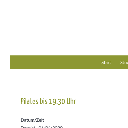
Zum
Inhalt
springen
Start
Stu
Pilates bis 19.30 Uhr
Datum/Zeit
Date(s) - 06/04/2020