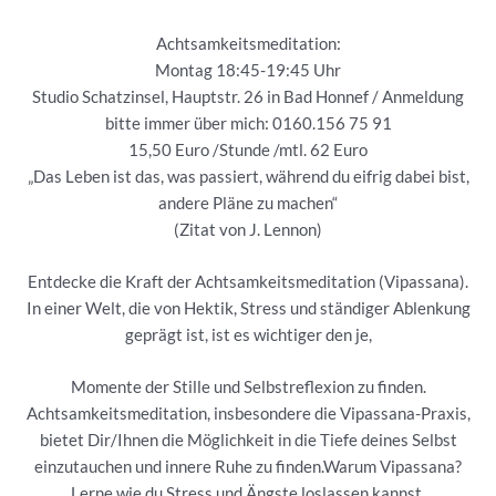
Achtsamkeitsmeditation:
Montag 18:45-19:45 Uhr
Studio Schatzinsel, Hauptstr. 26 in Bad Honnef / Anmeldung
bitte immer über mich: 0160.156 75 91
15,50 Euro /Stunde /mtl. 62 Euro
„Das Leben ist das, was passiert, während du eifrig dabei bist,
andere Pläne zu machen“
(Zitat von J. Lennon)
Entdecke die Kraft der Achtsamkeitsmeditation (Vipassana).
In einer Welt, die von Hektik, Stress und ständiger Ablenkung
geprägt ist, ist es wichtiger den je,
Momente der Stille und Selbstreflexion zu finden.
Achtsamkeitsmeditation, insbesondere die Vipassana-Praxis,
bietet Dir/Ihnen die Möglichkeit in die Tiefe deines Selbst
einzutauchen und innere Ruhe zu finden.Warum Vipassana?
Lerne wie du Stress und Ängste loslassen kannst,