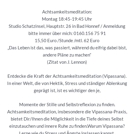
Achtsamkeitsmeditation:
Montag 18:45-19:45 Uhr
Studio Schatzinsel, Hauptstr. 26 in Bad Honnef / Anmeldung
bitte immer über mich: 0160.156 75 91
15,50 Euro /Stunde /mtl. 62 Euro
„Das Leben ist das, was passiert, während du eifrig dabei bist,
andere Pläne zu machen“
(Zitat von J. Lennon)
Entdecke die Kraft der Achtsamkeitsmeditation (Vipassana).
In einer Welt, die von Hektik, Stress und ständiger Ablenkung
geprägt ist, ist es wichtiger den je,
Momente der Stille und Selbstreflexion zu finden.
Achtsamkeitsmeditation, insbesondere die Vipassana-Praxis,
bietet Dir/Ihnen die Möglichkeit in die Tiefe deines Selbst
einzutauchen und innere Ruhe zu finden.Warum Vipassana?
Lerne wie du Stress und Ängste loslassen kannst,