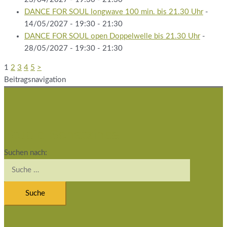
DANCE FOR SOUL longwave 100 min. bis 21.30 Uhr
-
14/05/2027 - 19:30 - 21:30
DANCE FOR SOUL open Doppelwelle bis 21.30 Uhr
-
28/05/2027 - 19:30 - 21:30
1
2
3
4
5
>
Beitragsnavigation
Studio Schatzinsel
Suchen nach: