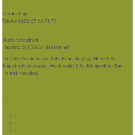
Kontakt
Martina Empt
Telefon 0152-57 66 71 70
info@studioschatzinsel.de
Studio Schatzinsel
Hauptstr. 26 | 53604 Bad Honnef
Die Gäste kommen aus: Köln, Bonn, Siegburg, Hennef, St.
Augustin, Niederkassel, Westerwald, Eifel, Königswinter, Bad
Honnef, Neuwied…
Service
Impressum
Datenschutz
Flyer Download