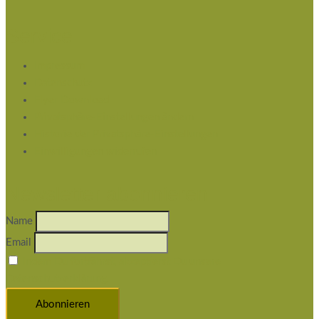
Service
Impressum
Datenschutz
Flyer Download
Privatsphäre-Einstellungen ändern
Historie der Privatsphäre-Einstellungen
Einwilligungen widerrufen
Newsletter abonnieren
Name
Email
Indem Du fortfährst, akzeptierst Du unsere
Datenschutzerklärung.