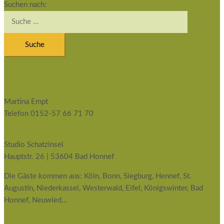
Suchen nach:
Kontakt
Martina Empt
Telefon 0152-57 66 71 70
info@studioschatzinsel.de
Studio Schatzinsel
Hauptstr. 26 | 53604 Bad Honnef
Die Gäste kommen aus: Köln, Bonn, Siegburg, Hennef, St.
Augustin, Niederkassel, Westerwald, Eifel, Königswinter, Bad
Honnef, Neuwied…