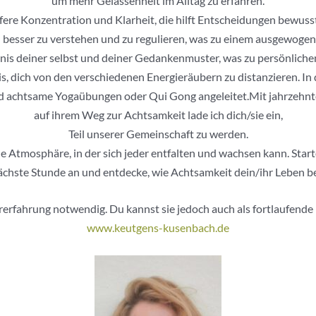
um mehr Gelassenheit im Alltag zu erfahren.
fere Konzentration und Klarheit, die hilft Entscheidungen bewusste
besser zu verstehen und zu regulieren, was zu einem ausgewogen
ändnis deiner selbst und deiner Gedankenmuster, was zu persönlic
is, dich von den verschiedenen Energieräubern zu distanzieren. 
 achtsame Yogaübungen oder Qui Gong angeleitet.Mit jahrzehnte
auf ihrem Weg zur Achtsamkeit lade ich dich/sie ein,
Teil unserer Gemeinschaft zu werden.
 Atmosphäre, in der sich jeder entfalten und wachsen kann. Star
nächste Stunde an und entdecke, wie Achtsamkeit dein/ihr Leben be
orerfahrung notwendig. Du kannst sie jedoch auch als fortlaufend
www.keutgens-kusenbach.de