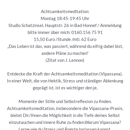
Achtsamkeitsmeditation:
Montag 18:45-19:45 Uhr
Studio Schatzinsel, Hauptstr. 26 in Bad Honnef / Anmeldung
bitte immer über mich: 0160.156 75 91
15,50 Euro /Stunde /mtl. 62 Euro
„Das Leben ist das, was passiert, während du eifrig dabei bist,
andere Pläne zu machen“
(Zitat von J. Lennon)
Entdecke die Kraft der Achtsamkeitsmeditation (Vipassana).
In einer Welt, die von Hektik, Stress und ständiger Ablenkung
geprägt ist, ist es wichtiger den je,
Momente der Stille und Selbstreflexion zu finden.
Achtsamkeitsmeditation, insbesondere die Vipassana-Praxis,
bietet Dir/Ihnen die Möglichkeit in die Tiefe deines Selbst
einzutauchen und innere Ruhe zu finden.Warum Vipassana?
Lerne wie du Stress und Ängste loslassen kannst,