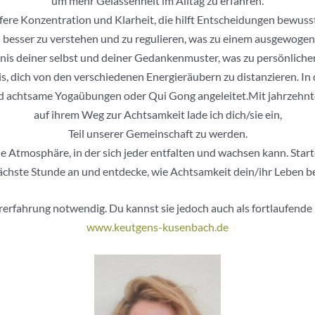
um mehr Gelassenheit im Alltag zu erfahren.
fere Konzentration und Klarheit, die hilft Entscheidungen bewusste
besser zu verstehen und zu regulieren, was zu einem ausgewogen
ändnis deiner selbst und deiner Gedankenmuster, was zu persönlic
is, dich von den verschiedenen Energieräubern zu distanzieren. 
 achtsame Yogaübungen oder Qui Gong angeleitet.Mit jahrzehnte
auf ihrem Weg zur Achtsamkeit lade ich dich/sie ein,
Teil unserer Gemeinschaft zu werden.
 Atmosphäre, in der sich jeder entfalten und wachsen kann. Star
nächste Stunde an und entdecke, wie Achtsamkeit dein/ihr Leben be
orerfahrung notwendig. Du kannst sie jedoch auch als fortlaufend
www.keutgens-kusenbach.de