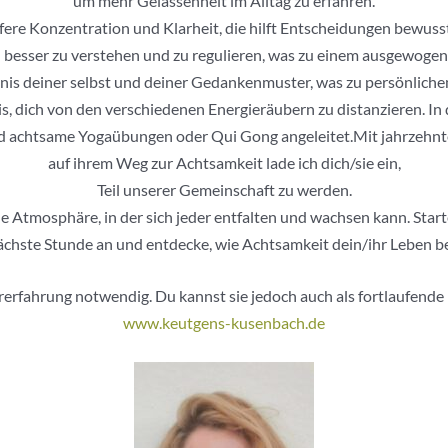
um mehr Gelassenheit im Alltag zu erfahren.
fere Konzentration und Klarheit, die hilft Entscheidungen bewusste
besser zu verstehen und zu regulieren, was zu einem ausgewogen
ändnis deiner selbst und deiner Gedankenmuster, was zu persönlic
is, dich von den verschiedenen Energieräubern zu distanzieren. 
 achtsame Yogaübungen oder Qui Gong angeleitet.Mit jahrzehnte
auf ihrem Weg zur Achtsamkeit lade ich dich/sie ein,
Teil unserer Gemeinschaft zu werden.
 Atmosphäre, in der sich jeder entfalten und wachsen kann. Star
nächste Stunde an und entdecke, wie Achtsamkeit dein/ihr Leben be
orerfahrung notwendig. Du kannst sie jedoch auch als fortlaufend
www.keutgens-kusenbach.de